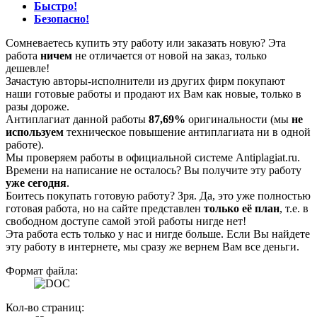
Быстро!
Безопасно!
Сомневаетесь купить эту работу или заказать новую? Эта
работа
ничем
не отличается от новой на заказ, только
дешевле!
Зачастую авторы-исполнители из других фирм покупают
наши готовые работы и продают их Вам как новые, только в
разы дороже.
Антиплагиат данной работы
87,69%
оригинальности (мы
не
используем
техническое повышение антиплагиата ни в одной
работе).
Мы проверяем работы в официальной системе Аntiplagiat.ru.
Времени на написание не осталось? Вы получите эту работу
уже сегодня
.
Боитесь покупать готовую работу? Зря. Да, это уже полностью
готовая работа, но на сайте представлен
только её план
, т.е. в
свободном доступе самой этой работы нигде нет!
Эта работа есть только у нас и нигде больше. Если Вы найдете
эту работу в интернете, мы сразу же вернем Вам все деньги.
Формат файла:
Кол-во страниц: