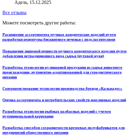
Адель, 15.12.2025
Все отзывы
Можете посмотреть другие работы:
Расширение ассортимента мучных кондитерских изделий путем
разработки рецептуры бисквитного печенья с подсластителями
Повышение пищевой ценности мучного кондитерского изделия путем
добавления нетрадиционного вида сырья (нутовой муки)
Разработка технологии кулинарной продукции из сырья животного
происхождения, нутриентно-адаптированной для геродиетического
питания
Совершенствование технологии производства бренди «Кальвадос»
Оценка ассортимента и потребительских свойств ювелирных изделий
Разработка технологии рыбных колбасных изделий с учетом
нутрициональной коррекции
Разработка способов сохраняемости кремовых полуфабрикатов для
предприятий общественного питания